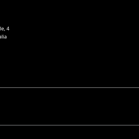
le, 4
alia