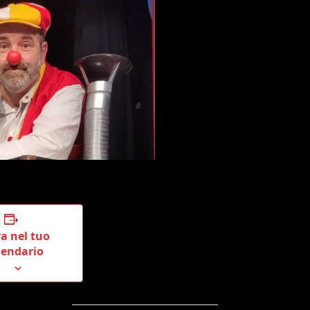
a nel tuo
lendario