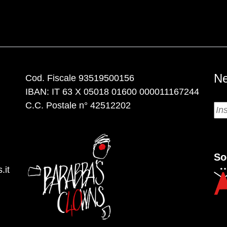
Ne
Cod. Fiscale 93519500156
IBAN: IT 63 X 05018 01600 000011167244
C.C. Postale n° 42512202
So
.it