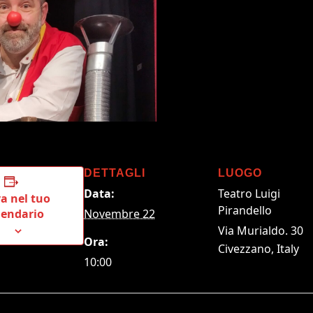
DETTAGLI
LUOGO
Data:
Teatro Luigi
a nel tuo
Pirandello
lendario
Novembre 22
Via Murialdo. 30
Ora:
Civezzano
,
Italy
10:00