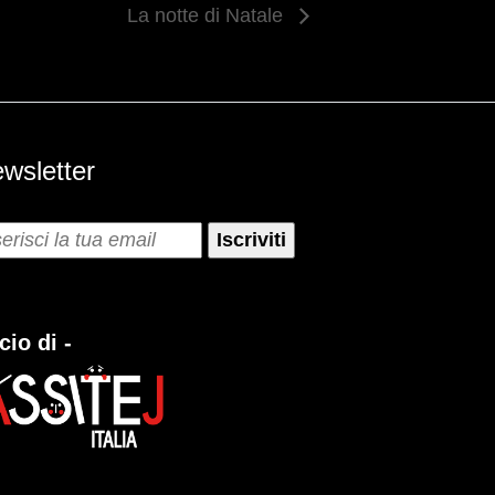
La notte di Natale
wsletter
cio di -