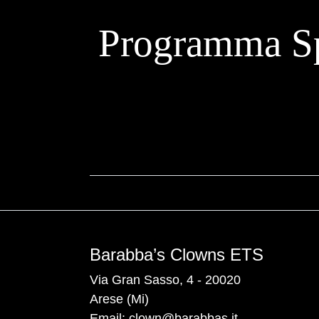
Programma Sp
Barabba’s Clowns ETS
Via Gran Sasso, 4 - 20020
Arese (Mi)
Email:
clown@barabbas.it