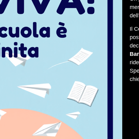
mer
del
Il 
pos
dec
Bar
rid
Spe
chi