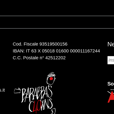
Ne
Cod. Fiscale 93519500156
IBAN: IT 63 X 05018 01600 000011167244
C.C. Postale n° 42512202
So
.it