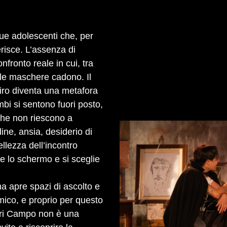
due adolescenti che, per
erisce. L’assenza di
fronto reale in cui, tra
 le maschere cadono. Il
piro diventa una metafora
ambi si sentono fuori posto,
che non riescono a
ine, ansia, desiderio di
llezza dell’incontro
e lo schermo e si sceglie
 apre spazi di ascolto e
comico, e proprio per questo
ori Campo non è una