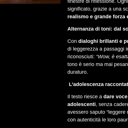
finestre di riflessione. Ogni
significato, grazie a una s
realismo e grande forza
Alternanza di toni: dal so
Con
dialoghi brillanti e 
di leggerezza a passaggi in
riconosciuti:
“Wow, è esatt
tono è serio ma mai pesan
duraturo.
L’adolescenza raccontat
Il testo riesce a
dare voce 
adolescenti
, senza cadere
avessero saputo “leggere n
con autenticità le loro pau