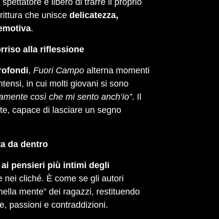
 spettatore è libero di trarre il proprio
crittura che unisce
delicatezza,
 emotiva
.
rriso alla riflessione
profondi
,
Fuori Campo
alterna momenti
tensi, in cui molti giovani si sono
amente così che mi sento anch’io”
. Il
te, capace di lasciare un segno
a da dentro
ai pensieri più intimi degli
 nei cliché. È come se gli autori
ella mente” dei ragazzi, restituendo
re, passioni e contraddizioni.