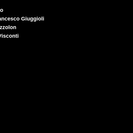
ro
ancesco Giuggioli
zzolon
Visconti