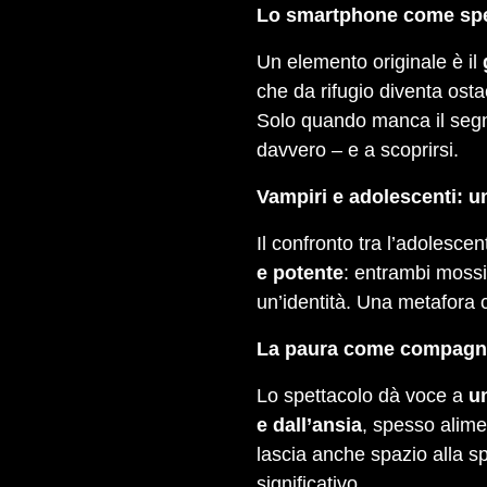
Lo smartphone come spec
Un elemento originale è il
che da rifugio diventa ost
Solo quando manca il segnal
davvero – e a scoprirsi.
Vampiri e adolescenti: u
Il confronto tra l’adolesce
e potente
: entrambi mossi 
un’identità. Una metafora 
La paura come compagna
Lo spettacolo dà voce a
u
e dall’ansia
, spesso alime
lascia anche spazio alla s
significativo.