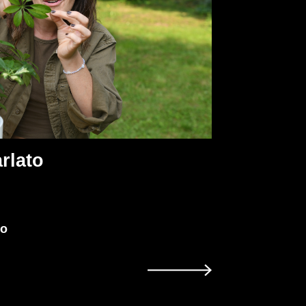
rlato
ro