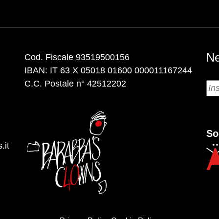
Ne
Cod. Fiscale 93519500156
IBAN: IT 63 X 05018 01600 000011167244
C.C. Postale n° 42512202
So
.it