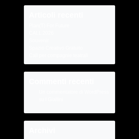
Articoli recenti
Plan(T) For Future
CALL 2026
Souvenir
Spazio Creativo Gratuito
Call per compagnie teatrali
Commenti recenti
Un commentatore di WordPress
su
I Giallini
Archivi