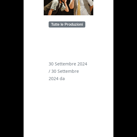
Tutte le Produzioni
Piramo e
Tisbe fa il
bis
30 Settembre 2024
/
30 Settembre
2024
da
Barabba's
Clowns
I Barabba’s
Clowns vincono
un secondo
riconoscimento
per lo
spettacolo