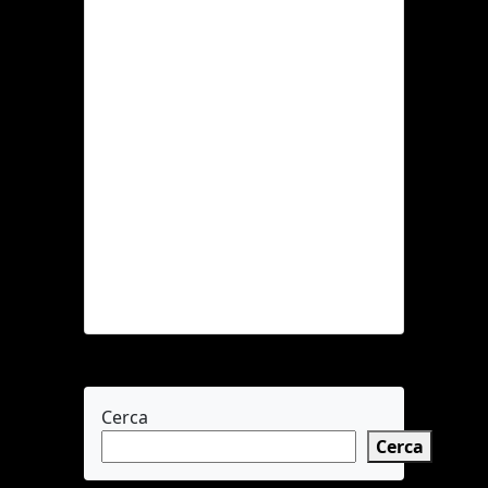
Piramo e Tisbe
di Ferruccio
Cainero. I tre
clown sono stati
premiati con il
PREMIO
NAZIONALE
OTELLO SARZI
2024 – […]
Leggi tutto »
Cerca
Cerca