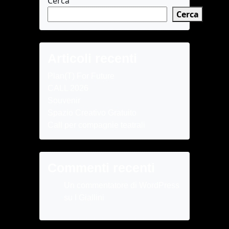
Cerca
Cerca
Articoli recenti
Plan(T) For Future
CALL 2026
Souvenir
Spazio Creativo Gratuito
Call per compagnie teatrali
Commenti recenti
Un commentatore di WordPress
su
I Giallini