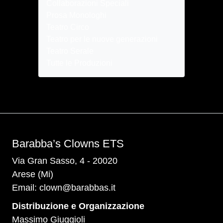
Collaborazioni Speciali
Prosa Monologhi
Teatro Circo
Teatro per le nuove generazioni
Teatro Serale
Tutte le Produzioni
Barabba’s Clowns ETS
Via Gran Sasso, 4 - 20020
Arese (Mi)
Email:
clown@barabbas.it
Distribuzione e Organizzazione
Massimo Giuggioli